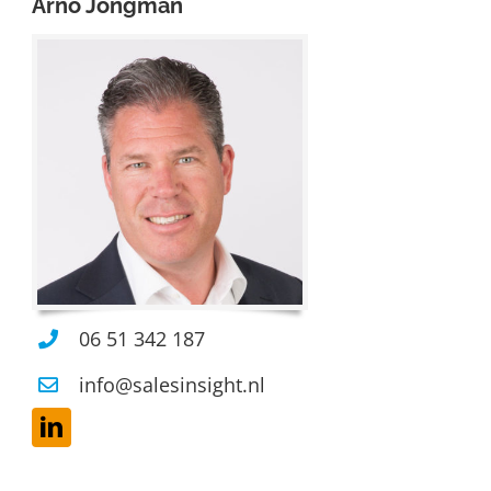
Arno Jongman
06 51 342 187
info@salesinsight.nl