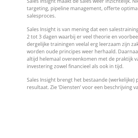
Sales Insight maakt de sales weer inzichtelijk. 
targeting, pipeline management, offerte optimal
salesproces.
Sales Insight is van mening dat een salestraini
2 tot 3 dagen waarbij er veel theorie en voorbe
dergelijke trainingen veelal erg leerzaam zijn z
worden oude principes weer herhaald. Daarnaas
altijd helemaal overeenkomen met de praktijk v
investering zowel financieel als ook in tijd.
Sales Insight brengt het bestaande (werkelijke) 
resultaat. Zie ‘Diensten’ voor een beschrijving 