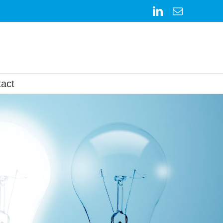
LinkedIn
E-
mail
act