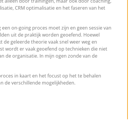
Niet alleen door trainingen, maar ook door coaching,
isatie, CRM optimalisatie en het faseren van het
ng een on-going proces moet zijn en geen sessie van
elden uit de praktijk worden geoefend. Hoewel
akt de geleerde theorie vaak snel weer weg en
t wordt er vaak geoefend op technieken die niet
an de organisatie. In mijn ogen zonde van de
proces in kaart en het focust op het te behalen
van de verschillende mogelijkheden.