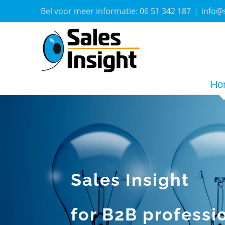
Ga
Bel voor meer informatie: 06 51 342 187
|
info@s
naar
inhoud
Ho
Sales Insight
for B2B professi