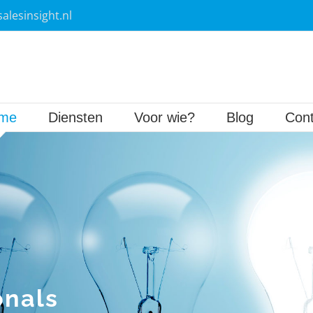
alesinsight.nl
me
Diensten
Voor wie?
Blog
Cont
onals