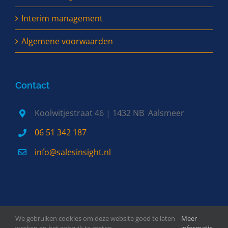
Interim management
Algemene voorwaarden
Contact
Koolwitjestraat 46 | 1432 NB Aalsmeer
06 51 342 187
info@salesinsight.nl
We gebruiken cookies om deze website goed te laten
Meer
© Copyright 2022 Sales Insight | All Rights Reserved | WebDesign
Felixa